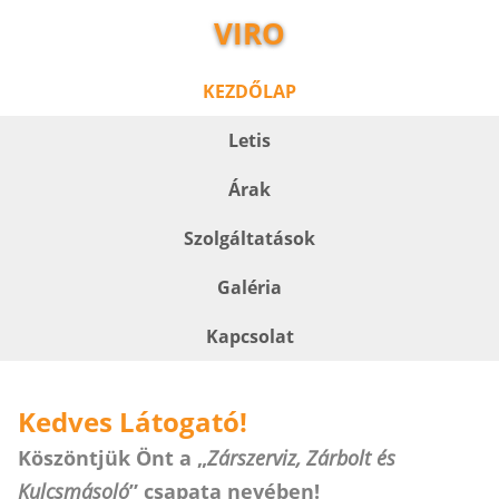
VIRO
KEZDŐLAP
Letis
Árak
Szolgáltatások
Galéria
Kapcsolat
Kedves Látogató!
Köszöntjük Önt a „
Zárszerviz, Zárbolt és
Kulcsmásoló
” csapata nevében!