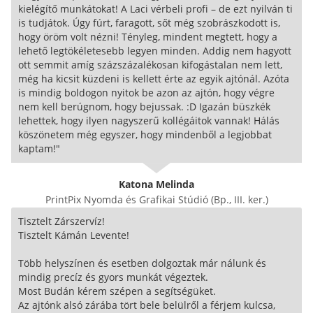
kielégítő munkátokat! A Laci vérbeli profi – de ezt nyilván ti
is tudjátok. Úgy fúrt, faragott, sőt még szobrászkodott is,
hogy öröm volt nézni! Tényleg, mindent megtett, hogy a
lehető legtökéletesebb legyen minden. Addig nem hagyott
ott semmit amíg százszázalékosan kifogástalan nem lett,
még ha kicsit küzdeni is kellett érte az egyik ajtónál. Azóta
is mindig boldogon nyitok be azon az ajtón, hogy végre
nem kell berúgnom, hogy bejussak. :D Igazán büszkék
lehettek, hogy ilyen nagyszerű kollégáitok vannak! Hálás
köszönetem még egyszer, hogy mindenből a legjobbat
kaptam!"
Katona Melinda
PrintPix Nyomda és Grafikai Stúdió (Bp., III. ker.)
Tisztelt Zárszervíz!
Tisztelt Kámán Levente!
Több helyszínen és esetben dolgoztak már nálunk és
mindig precíz és gyors munkát végeztek.
Most Budán kérem szépen a segítségüket.
Az ajtónk alsó zárába tört bele belülről a férjem kulcsa,