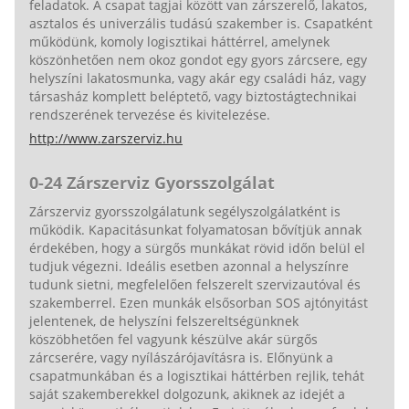
feladatok. A csapat tagjai között van zárszerelő, lakatos,
asztalos és univerzális tudású szakember is. Csapatként
működünk, komoly logisztikai háttérrel, amelynek
köszönhetően nem okoz gondot egy gyors zárcsere, egy
helyszíni lakatosmunka, vagy akár egy családi ház, vagy
társasház komplett beléptető, vagy biztostágtechnikai
rendszerének tervezése és kivitelezése.
http://www.zarszerviz.hu
0-24 Zárszerviz Gyorsszolgálat
Zárszerviz gyorsszolgálatunk segélyszolgálatként is
működik. Kapacitásunkat folyamatosan bővítjük annak
érdekében, hogy a sürgős munkákat rövid időn belül el
tudjuk végezni. Ideális esetben azonnal a helyszínre
tudunk sietni, megfelelően felszerelt szervizautóval és
szakemberrel. Ezen munkák elsősorban SOS ajtónyitást
jelentenek, de helyszíni felszereltségünknek
köszöbhetően fel vagyunk készülve akár sürgős
zárcserére, vagy nyílászárójavításra is. Előnyünk a
csapatmunkában és a logisztikai háttérben rejlik, tehát
saját szakemberekkel dolgozunk, akiknek az idejét a