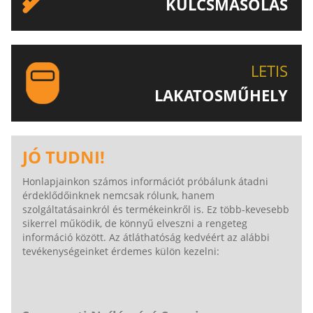
KULCSMÁSOLÁS
EGYEDI ÉS SPECIÁLIS KULCSOK MÁSOLÁSA, CSAK A
LETIS-NÉL!
LETIS
LAKATOSMŰHELY
AJÁNLJUK FIGYELMÉBE LAKATOSMŰHELYÜNK
TERMÉKEIT IS!
JÓ TUDNI!
Honlapjainkon számos információt próbálunk átadni
érdeklődőinknek nemcsak rólunk, hanem
szolgáltatásainkról és termékeinkről is. Ez több-kevesebb
sikerrel működik, de könnyű elveszni a rengeteg
információ között. Az átláthatóság kedvéért az alábbi
tevékenységeinket érdemes külön kezelni: