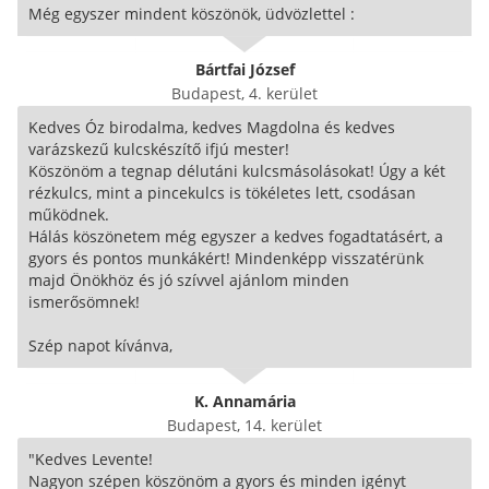
Még egyszer mindent köszönök, üdvözlettel :
Bártfai József
Budapest, 4. kerület
Kedves Óz birodalma, kedves Magdolna és kedves
varázskezű kulcskészítő ifjú mester!
Köszönöm a tegnap délutáni kulcsmásolásokat! Úgy a két
rézkulcs, mint a pincekulcs is tökéletes lett, csodásan
működnek.
Hálás köszönetem még egyszer a kedves fogadtatásért, a
gyors és pontos munkákért! Mindenképp visszatérünk
majd Önökhöz és jó szívvel ajánlom minden
ismerősömnek!
Szép napot kívánva,
K. Annamária
Budapest, 14. kerület
"Kedves Levente!
Nagyon szépen köszönöm a gyors és minden igényt