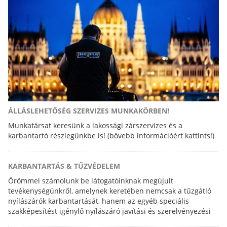
ÁLLÁSLEHETŐSÉG SZERVIZES MUNKAKÖRBEN!
Munkatársat keresünk a lakossági zárszervizes és a
karbantartó részlegünkbe is! (bővebb információért kattints!)
KARBANTARTÁS & TŰZVÉDELEM
Örömmel számolunk be látogatóinknak megújult
tevékenységünkről, amelynek keretében nemcsak a tűzgátló
nyílászárók karbantartását, hanem az egyéb speciális
szakképesítést igénylő nyílászáró javítási és szerelvényezési
feladatokat is elvégezzük.