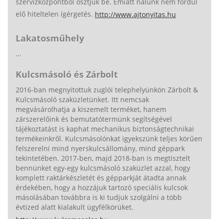
szervizközpontból osztjuk be. Emiatt nálunk nem fordul
elő hiteltelen ígérgetés.
http://www.ajtonyitas.hu
Lakatosműhely
...
Kulcsmásoló és Zárbolt
2016-ban megnyitottuk zuglói telephelyünkön Zárbolt &
Kulcsmásoló szaküzletünket. Itt nemcsak
megvásárolhatja a kiszemelt terméket, hanem
zárszerelőink és bemutatótermünk segítségével
tájékoztatást is kaphat mechanikus biztonságtechnikai
termékeinkről. Kulcsmásolónkat igyekszünk teljes körűen
felszerelni mind nyerskulcsállomány, mind géppark
tekintetében. 2017-ben, majd 2018-ban is megtisztelt
bennünket egy-egy kulcsmásoló szaküzlet azzal, hogy
komplett raktárkészletét és gépparkját átadta annak
érdekében, hogy a hozzájuk tartozó speciális kulcsok
másolásában továbbra is ki tudjuk szolgálni a több
évtized alatt kialakult ügyfélkörüket.