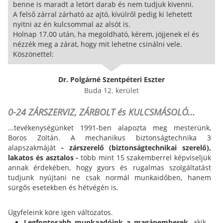
benne is maradt a letört darab és nem tudjuk kivenni.
A felső zárral zárható az ajtó, kívülről pedig ki lehetett
nyitni az én kulcsommal az alsót is.
Holnap 17.00 után, ha megoldható, kérem, jöjjenek el és
nézzék meg a zárat, hogy mit lehetne csinálni vele.
Köszönettel:
Dr. Polgárné Szentpéteri Eszter
Buda 12. kerület
0-24 ZÁRSZERVIZ, ZÁRBOLT és KULCSMÁSOLÓ...
...tevékenységünket 1991-ben alapozta meg mesterünk,
Boros Zoltán. A mechanikus biztonságtechnika 3
alapszakmáját
- zárszerelő (biztonságtechnikai szerelő),
lakatos és asztalos -
több mint 15 szakemberrel képviseljük
annak érdekében, hogy gyors és rugalmas szolgáltatást
tudjunk nyújtani ne csak normál munkaidőben, hanem
sürgős esetekben és hétvégén is.
Ügyfeleink köre igen változatos.
Legfontosabb munkaadóink a magánemberek
, akik