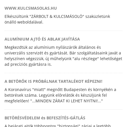
WWW.KULCSMASOLAS.HU
Elkészültünk "ZÁRBOLT & KULCSMÁSOLÓ" szaküzletünk
önálló weboldalával.
ALUMÍNIUM AJTÓ ÉS ABLAK JAVÍTÁSA
Megkezdtük az alumínium nyílászárók általános és
univerzális szervizét és gyártását. Bár szolgáltatásaink javát a
helyszínen végezzük, új műhelyünk "alu részlege" lehetőséget
ad precíziós gyártásra is.
A BETÖRŐK IS PRÓBÁLNAK TARTALÉKOT KÉPEZNI!
A Koronavírus "miatt" megnőtt Budapesten és környékén a
betörések száma. Legyünk előrelátók és készüljünk fel
megfelelően! "...MINDEN ZÁRAT KI LEHET NYITNI!..."
BETÖRÉSVÉDELEM és BEFESZÍTÉS-GÁTLÁS
A bejárati ajtók többpontos "biztonsági" zárjai a legtöbb