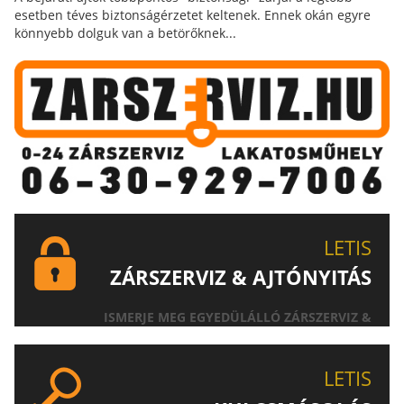
esetben téves biztonságérzetet keltenek. Ennek okán egyre
könnyebb dolguk van a betörőknek...
LETIS
ZÁRSZERVIZ & AJTÓNYITÁS
ISMERJE MEG EGYEDÜLÁLLÓ ZÁRSZERVIZ &
AJTÓNYITÁS SZOLGÁLTATÁSUNKAT!
LETIS