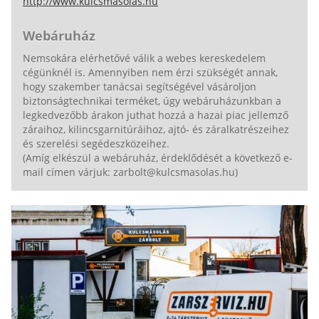
http://www.kulcsmasolas.hu
Webáruház
Nemsokára elérhetővé válik a webes kereskedelem
cégünknél is. Amennyiben nem érzi szükségét annak,
hogy szakember tanácsai segítségével vásároljon
biztonságtechnikai terméket, úgy webáruházunkban a
legkedvezőbb árakon juthat hozzá a hazai piac jellemző
záraihoz, kilincsgarnitúráihoz, ajtó- és záralkatrészeihez
és szerelési segédeszközeihez.
(Amíg elkészül a webáruház, érdeklődését a következő e-
mail címen várjuk: zarbolt@kulcsmasolas.hu)