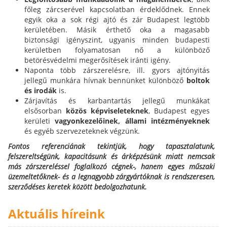
főleg zárcserével kapcsolatban érdeklődnek. Ennek
egyik oka a sok régi ajtó és zár Budapest legtöbb
kerületében. Másik érthető oka a magasabb
biztonsági igényszint, ugyanis minden budapesti
kerületben folyamatosan nő a különböző
betörésvédelmi megerősítések iránti igény.
Naponta több zárszerelésre, ill. gyors ajtónyitás
jellegű munkára hívnak bennünket különböző
boltok
és irodák
is.
Zárjavítás és karbantartás jellegű munkákat
elsősorban
közös képviseleteknek
, Budapest egyes
kerületi
vagyonkezelőinek,
állami intézményeknek
és egyéb szervezeteknek végzünk.
Fontos referenciának tekintjük, hogy tapasztalatunk,
felszereltségünk, kapacitásunk és árképzésünk miatt nemcsak
más zárszereléssel foglalkozó cégnek-, hanem egyes műszaki
üzemeltetőknek- és a legnagyobb zárgyártóknak is rendszeresen,
szerződéses keretek között bedolgozhatunk.
Aktuális híreink