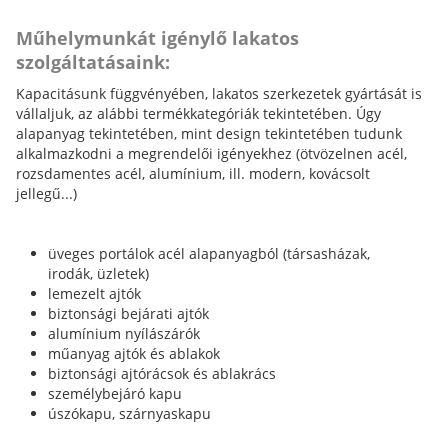
Műhelymunkát igénylő lakatos
szolgáltatásaink:
Kapacitásunk függvényében, lakatos szerkezetek gyártását is
vállaljuk, az alábbi termékkategóriák tekintetében. Úgy
alapanyag tekintetében, mint design tekintetében tudunk
alkalmazkodni a megrendelői igényekhez (ötvözelnen acél,
rozsdamentes acél, alumínium, ill. modern, kovácsolt
jellegű...)
üveges portálok acél alapanyagból (társasházak,
irodák, üzletek)
lemezelt ajtók
biztonsági bejárati ajtók
alumínium nyílászárók
műanyag ajtók és ablakok
biztonsági ajtórácsok és ablakrács
személybejáró kapu
úszókapu, szárnyaskapu