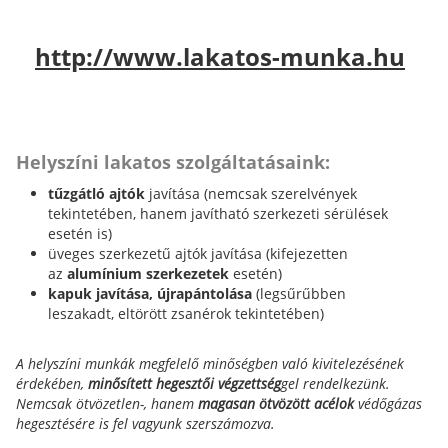
http://www.lakatos-munka.hu
Helyszíni lakatos szolgáltatásaink:
tűzgátló ajtók
javítása (nemcsak szerelvények
tekintetében, hanem javítható szerkezeti sérülések
esetén is)
üveges szerkezetű ajtók javítása (kifejezetten
az
alumínium szerkezetek
esetén)
kapuk javítása, újrapántolása
(legsűrűbben
leszakadt, eltörött zsanérok tekintetében)
A helyszíni munkák megfelelő minőségben való kivitelezésének
érdekében,
minősített hegesztői végzettség
gel rendelkezünk.
Nemcsak ötvözetlen-, hanem
magasan ötvözött acélok
védőgázas
hegesztésére is fel vagyunk szerszámozva.