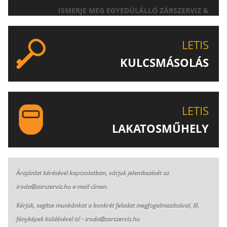
ISMERJE MEG EGYEDÜLÁLLÓ ZÁRSZERVIZ &
AJTÓNYITÁS SZOLGÁLTATÁSUNKAT!
LETIS
KULCSMÁSOLÁS
EGYEDI ÉS SPECIÁLIS KULCSOK MÁSOLÁSA, CSAK A
LETIS-NÉL!
LETIS
LAKATOSMŰHELY
AJÁNLJUK FIGYELMÉBE LAKATOSMŰHELYÜNK
TERMÉKEIT IS!
Árajánlat kérésével kapcsolatban, várjuk jelentkezését az
iroda@zarszerviz.hu e-mail címen.
K
érjük, segítse munkánkat a konkrét feladat megfogalmazásával, ill.
fényképek küldésével is! - iroda@zarszerviz.hu