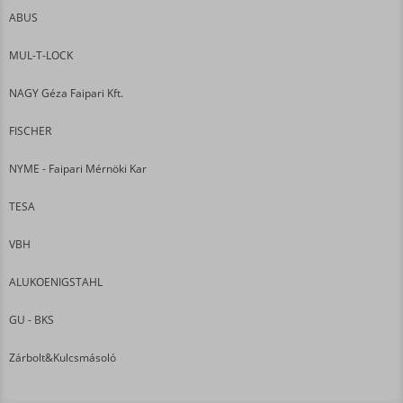
ABUS
MUL-T-LOCK
NAGY Géza Faipari Kft.
FISCHER
NYME - Faipari Mérnöki Kar
TESA
VBH
ALUKOENIGSTAHL
GU - BKS
Zárbolt&Kulcsmásoló