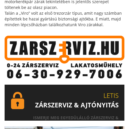
motorkerékpár zárak tekintetében is jelentős szerepet
töltenek be az olasz piacon.
Talán a „Viro” volt az első trezorzár típus, amit nagy számban
építettek be hazai gyártású biztonsági ajtókba. E miatt, majd
minden lépcsőházban találkozhatunk Viro zárakkal.
LETIS
ZÁRSZERVIZ & AJTÓNYITÁS
ISMERJE MEG EGYEDÜLÁLLÓ ZÁRSZERVIZ &
AJTÓNYITÁS SZOLGÁLTATÁSUNKAT!