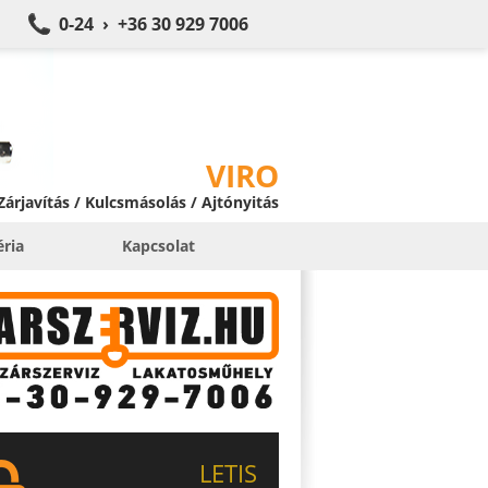
0-24 › +36 30 929 7006
VIRO
 Zárjavítás / Kulcsmásolás / Ajtónyitás
éria
Kapcsolat
LETIS