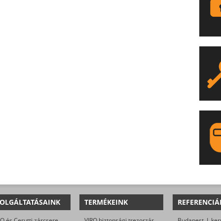
LA
OLGÁLTATÁSAINK
TERMÉKEINK
REFERENCIÁ
O és Cerutti zárcsere
VIRO biztonsági trezorzár (jobbos és balos kivitel)
Budapest, I. ker