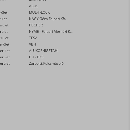
ABUS
rület
MUL-T-LOCK
rület
NAGY Géza Faipari Kft.
erület
FISCHER
rület
NYME - Faipari Mérnöki Kar
erület
TESA
kerület
VBH
erület
ALUKOENIGSTAHL
erület
GU - BKS
erület
Zárbolt&Kulcsmásoló