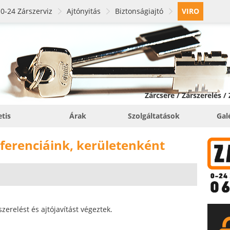
0-24 Zárszerviz
Ajtónyitás
Biztonságiajtó
VIRO
Zárcsere / Zárszerelés /
etis
Árak
Szolgáltatások
Gal
ferenciáink, kerületenként
erelést és ajtójavítást végeztek.