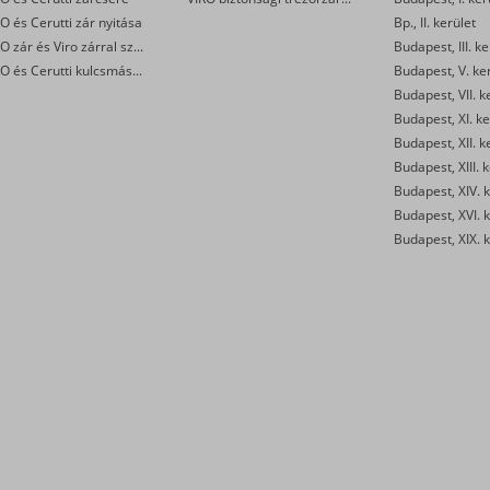
O és Cerutti zár nyitása
Bp., II. kerület
VIRO zár és Viro zárral szerelt biztonsági ajtó javítása
Budapest, III. ke
VIRO és Cerutti kulcsmásolás
Budapest, V. ke
Budapest, VII. k
Budapest, XI. ke
Budapest, XII. k
Budapest, XIII. 
Budapest, XIV. k
Budapest, XVI. k
Budapest, XIX. k