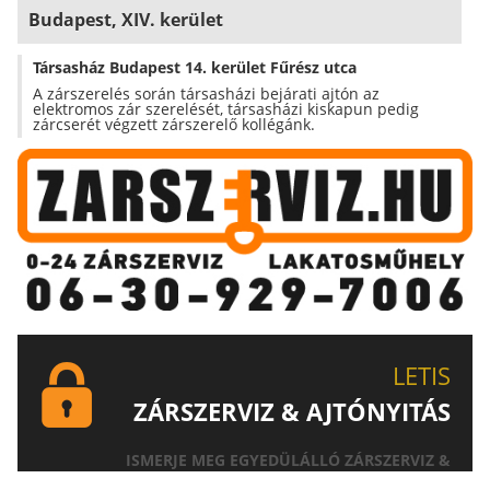
Budapest, XIV. kerület
Társasház Budapest 14. kerület Fűrész utca
A zárszerelés során társasházi bejárati ajtón az
elektromos zár szerelését, társasházi kiskapun pedig
zárcserét végzett zárszerelő kollégánk.
LETIS
ZÁRSZERVIZ & AJTÓNYITÁS
ISMERJE MEG EGYEDÜLÁLLÓ ZÁRSZERVIZ &
AJTÓNYITÁS SZOLGÁLTATÁSUNKAT!