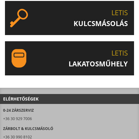
LETIS
KULCSMÁSOLÁS
EGYEDI ÉS SPECIÁLIS KULCSOK MÁSOLÁSA, CSAK A
LETIS-NÉL!
LETIS
LAKATOSMŰHELY
AJÁNLJUK FIGYELMÉBE LAKATOSMŰHELYÜNK
TERMÉKEIT IS!
ELÉRHETŐSÉGEK
0-24 ZÁRSZERVIZ
+36 30 929 7006
ZÁRBOLT & KULCSMÁSOLÓ
+36 30 990 8102