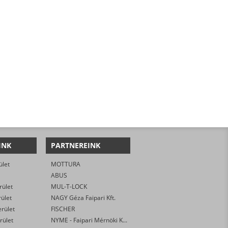
INK
PARTNEREINK
ület
MOTTURA
ABUS
rület
MUL-T-LOCK
rület
NAGY Géza Faipari Kft.
erület
FISCHER
rület
NYME - Faipari Mérnöki Kar