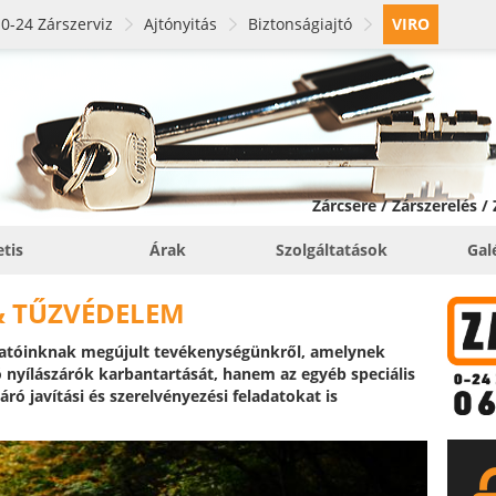
0-24 Zárszerviz
Ajtónyitás
Biztonságiajtó
VIRO
Zárcsere / Zárszerelés /
etis
Árak
Szolgáltatások
Gal
& TŰZVÉDELEM
atóinknak megújult tevékenységünkről, amelynek
 nyílászárók karbantartását, hanem az egyéb speciális
áró javítási és szerelvényezési feladatokat is