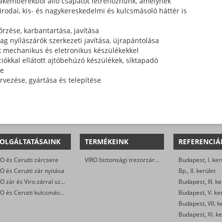
zakemberekből álló csapatot létrehoznunk, amelynek
odai, kis- és nagykereskedelmi és kulcsmásoló háttér is
őrzése, karbantartása, javítása
g nyílászárók szerkezeti javítása, újrapántolása
k mechanikus és eletronikus készülékekkel
ciókkal ellátott ajtóbehúzó készülékek, síktapadó
se
rvezése, gyártása és telepítése
OLGÁLTATÁSAINK
TERMÉKEINK
REFERENCIÁ
O és Cerutti zárcsere
VIRO biztonsági trezorzár (jobbos és balos kivitel)
Budapest, I. ker
O és Cerutti zár nyitása
Bp., II. kerület
VIRO zár és Viro zárral szerelt biztonsági ajtó javítása
Budapest, III. ke
VIRO és Cerutti kulcsmásolás
Budapest, V. ke
Budapest, VII. k
Budapest, XI. ke