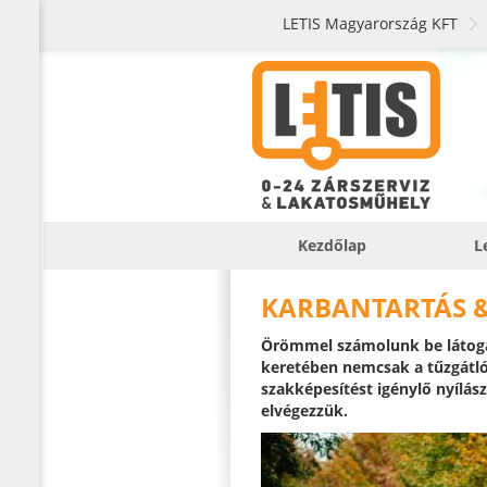
LETIS Magyarország KFT
Kezdőlap
L
KARBANTARTÁS 
Örömmel számolunk be látog
keretében nemcsak a tűzgátló
szakképesítést igénylő nyílász
elvégezzük.