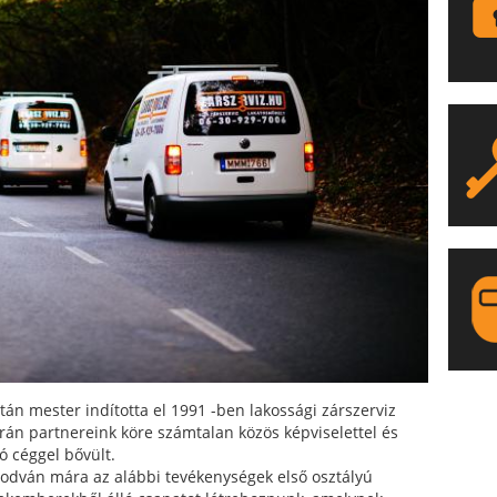
LA
tán mester indította el 1991 -ben lakossági zárszerviz
orán partnereink köre számtalan közös képviselettel és
ó céggel bővült.
odván mára az alábbi tevékenységek első osztályú