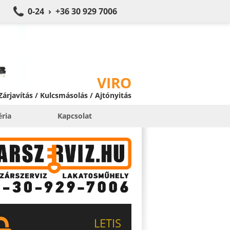
0-24 › +36 30 929 7006
VIRO
 Zárjavítás / Kulcsmásolás / Ajtónyitás
éria
Kapcsolat
LETIS