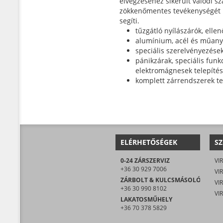
elvégzéséhez sikerült valódi s
zökkenőmentes tevékenységét ir
segíti.
tűzgátló nyílászárók, ellen
alumínium, acél és műanya
speciális szerelvényezése
pánikzárak, speciális funk
elektromágnesek telepíté
komplett zárrendszerek te
ELÉRHETŐSÉGEK
SZ
0-24 ZÁRSZERVIZ
VIR
+36 30 929 7006
VIR
ZÁRBOLT & KULCSMÁSOLÓ
+36 30 990 8102
LAKATOSMŰHELY
+36 70 378 5829