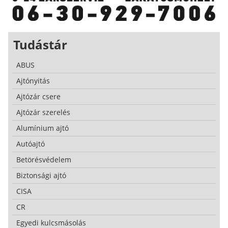
Tudástár
ABUS
Ajtónyitás
Ajtózár csere
Ajtózár szerelés
Alumínium ajtó
Autóajtó
Betörésvédelem
Biztonsági ajtó
CISA
CR
Egyedi kulcsmásolás