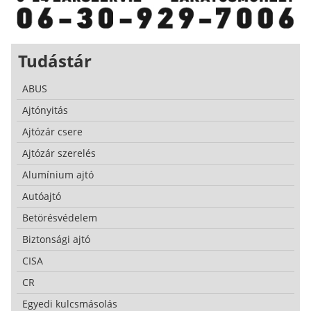
Tudástár
ABUS
Ajtónyitás
Ajtózár csere
Ajtózár szerelés
Alumínium ajtó
Autóajtó
Betörésvédelem
Biztonsági ajtó
CISA
CR
Egyedi kulcsmásolás