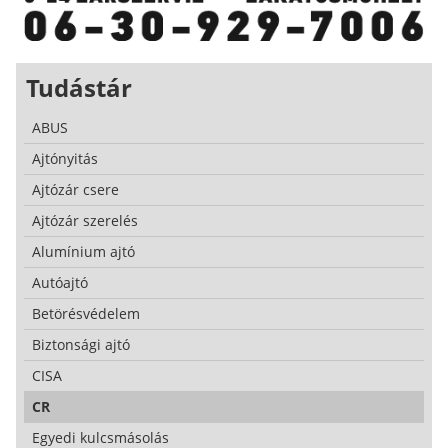
Tudástár
ABUS
Ajtónyitás
Ajtózár csere
Ajtózár szerelés
Alumínium ajtó
Autóajtó
Betörésvédelem
Biztonsági ajtó
CISA
CR
Egyedi kulcsmásolás