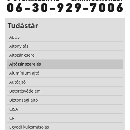
Tudástár
ABUS
Ajtónyitás
Ajtózár csere
Ajtózár szerelés
Alumínium ajtó
Autóajtó
Betörésvédelem
Biztonsági ajtó
CISA
CR
Egyedi kulcsmásolás