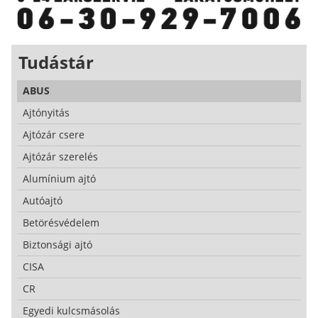
Tudástár
ABUS
Ajtónyitás
Ajtózár csere
Ajtózár szerelés
Alumínium ajtó
Autóajtó
Betörésvédelem
Biztonsági ajtó
CISA
CR
Egyedi kulcsmásolás