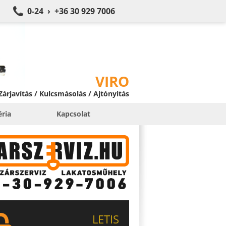
0-24 › +36 30 929 7006
VIRO
 Zárjavítás / Kulcsmásolás / Ajtónyitás
éria
Kapcsolat
LETIS