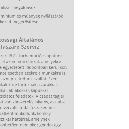
ánikzár megoldások
luminium és műanyag nyílászárók
kezeti megerősítése
kossági Általános
lászáró Szerviz
zerelő és karbantartó csapatunk
a el azon munkáinkat, amelyekre
e egyeztetett időpontban kerül sor.
mos esetben ezekre a munkákra is
 aznap ki tudunk szállni. Ezen
ák közé tartoznak a zárakkal,
kkal, ablakokkal, kapukkal
solatos feladatok. A csapat tagjai
tt van zárszerelő, lakatos, asztalos
niverzális tudású szakember is.
patként működünk, komoly
sztikai háttérrel, amelynek
zönhetően nem okoz gondot egy