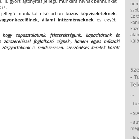
, ill. gyors ajtónyitás jellegű munkára hívnak bennünket
nem
k
is.
szol
s jellegű munkákat elsősorban
közös képviseleteknek
,
Ez t
vagyonkezelőinek,
állami intézményeknek
és egyéb
könn
közö
alá
, hogy tapasztalatunk, felszereltségünk, kapacitásunk és
külö
zárszereléssel foglalkozó cégnek-, hanem egyes műszaki
 zárgyártóknak is rendszeresen, szerződéses keretek között
Sze
- 
Tel
...
- tű
- sp
- au
meg
- kö