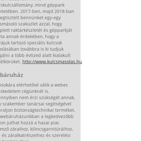
rskulcsállomány, mind géppark
intetében. 2017-ben, majd 2018-ban
egtisztelt bennünket egy-egy
smásoló szaküzlet azzal, hogy
lett raktárkészletét és gépparkját
dta annak érdekében, hogy a
ájuk tartozó speciális kulcsok
lásában továbbra is ki tudjuk
gálni a több évtized alatt kialakult
félkörüket.
http://www.kulcsmasolas.hu
báruház
sokára elérhetővé válik a webes
eskedelem cégünknél is.
nnyiben nem érzi szükségét annak,
y szakember tanácsai segítségével
roljon biztonságtechnikai terméket,
 webáruházunkban a legkedvezőbb
on juthat hozzá a hazai piac
emző záraihoz, kilincsgarnitúráihoz,
- és záralkatrészeihez és szerelési