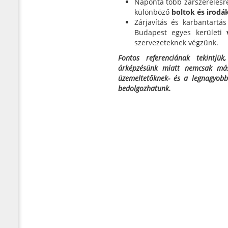
Naponta több zárszerelésre
különböző
boltok és irodá
Zárjavítás és karbantartá
Budapest egyes kerületi
szervezeteknek végzünk.
Fontos referenciának tekintjük
árképzésünk miatt nemcsak más 
üzemeltetőknek- és a legnagyobb
bedolgozhatunk.