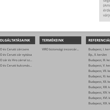
seg
(Am
érde
várj
OLGÁLTATÁSAINK
TERMÉKEINK
REFERENCIÁ
O és Cerutti zárcsere
VIRO biztonsági trezorzár (jobbos és balos kivitel)
Budapest, I. ker
O és Cerutti zár nyitása
Bp., II. kerület
VIRO zár és Viro zárral szerelt biztonsági ajtó javítása
Budapest, III. ke
VIRO és Cerutti kulcsmásolás
Budapest, V. ke
Budapest, VII. k
Budapest, XI. ke
Budapest, XII. k
Budapest, XIII. 
Budapest, XIV. k
Budapest, XVI. k
Budapest, XIX. k