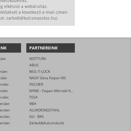
édeszközeihez.
íg elkészül a webáruház,
klődését a következő e-mail címen
uk: zarbolt@kulcsmasolas.hu)
INK
PARTNEREINK
ület
MOTTURA
ABUS
rület
MUL-T-LOCK
rület
NAGY Géza Faipari Kft.
erület
FISCHER
rület
NYME - Faipari Mérnöki Kar
erület
TESA
kerület
VBH
erület
ALUKOENIGSTAHL
erület
GU - BKS
erület
Zárbolt&Kulcsmásoló