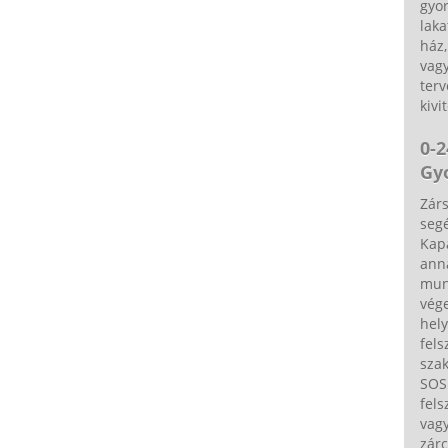
gyor
laka
ház,
vagy
terv
kivi
0-2
Gy
Zárs
segé
Kap
ann
munk
vége
hely
fels
sza
SOS 
fels
vag
zárc