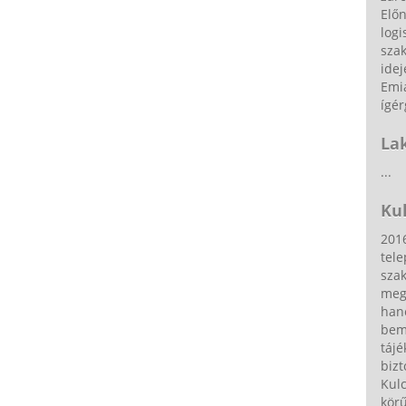
Elő
logi
sza
idej
Emia
ígér
La
...
Ku
201
tel
szak
megv
han
bem
tájé
bizt
Kulc
körű