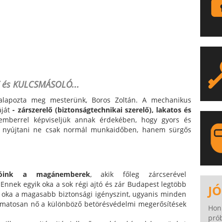
 és KULCSMÁSOLÓ...
 alapozta meg mesterünk, Boros Zoltán. A mechanikus
áját
- zárszerelő (biztonságtechnikai szerelő), lakatos és
mberrel képviseljük annak érdekében, hogy gyors és
nk nyújtani ne csak normál munkaidőben, hanem sürgős
dóink a magánemberek
, akik főleg zárcserével
LA
Ennek egyik oka a sok régi ajtó és zár Budapest legtöbb
JÓ
ő oka a magasabb biztonsági igényszint, ugyanis minden
amatosan nő a különböző betörésvédelmi megerősítések
Hon
pró