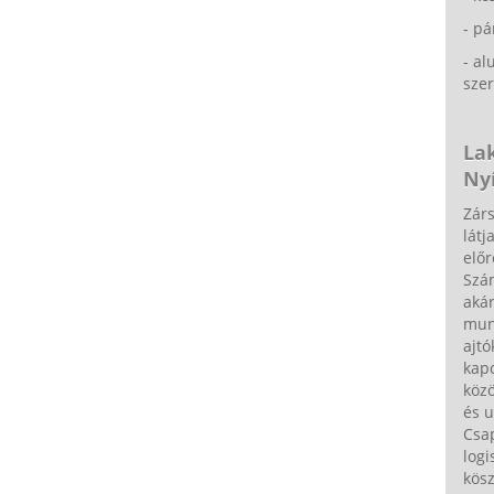
- p
- a
szer
La
Nyí
Zárs
látj
előr
Szá
akár
munk
ajtó
kapc
közö
és u
Csa
logi
kös