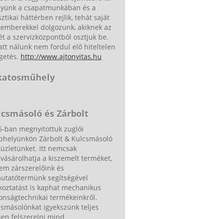
nyünk a csapatmunkában és a
sztikai háttérben rejlik, tehát saját
kemberekkel dolgozunk, akiknek az
ét a szervizközpontból osztjuk be.
tt nálunk nem fordul elő hiteltelen
getés.
http://www.ajtonyitas.hu
katosműhely
lcsmásoló és Zárbolt
6-ban megnyitottuk zuglói
ephelyünkön Zárbolt & Kulcsmásoló
üzletünket. Itt nemcsak
ásárolhatja a kiszemelt terméket,
em zárszerelőink és
utatótermünk segítségével
koztatást is kaphat mechanikus
onságtechnikai termékeinkről.
smásolónkat igyekszünk teljes
en felszerelni mind