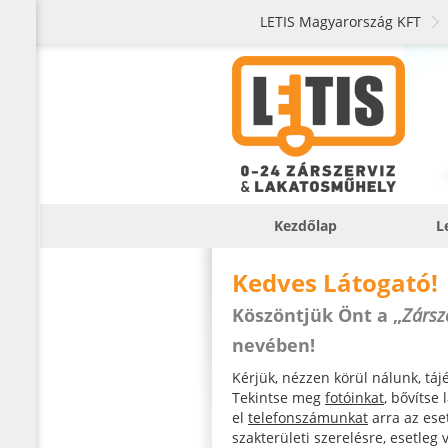
LETIS Magyarország KFT
Kezdőlap
L
Kedves Látogató!
Köszöntjük Önt a „
Zársz
nevében!
Kérjük, nézzen körül nálunk, tá
Tekintse meg
fotóinkat
, bővítse
el
telefonszámunkat
arra az eset
szakterületi szerelésre, esetleg