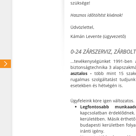
szüksége!
Hasznos időtöltést kívánok!
Üdvözlettel,
Kámán Levente (ügyvezető)
0-24 ZÁRSZERVIZ, ZÁRBOLT
...tevékenységünket 1991-ben
biztonságtechnika 3 alapszakm
asztalos -
több mint 15 szake
rugalmas szolgáltatást tudju
esetekben és hétvégén is.
Ügyfeleink köre igen változatos.
Legfontosabb munkaa
kapcsolatban érdeklődnek. 
kerületében. Másik érthet
budapesti kerületben foly
iránti igény.