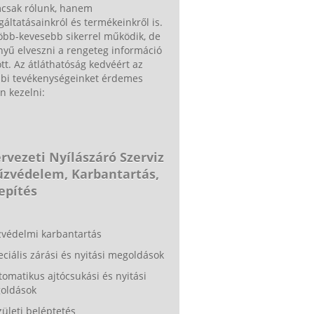
csak rólunk, hanem
gáltatásainkról és termékeinkről is.
öbb-kevesebb sikerrel működik, de
yű elveszni a rengeteg információ
tt. Az átláthatóság kedvéért az
bbi tevékenységeinket érdemes
n kezelni:
rvezeti Nyílászáró Szerviz
Tűzvédelem, Karbantartás,
epítés
zvédelmi karbantartás
eciális zárási és nyitási megoldások
tomatikus ajtócsukási és nyitási
oldások
zületi beléptetés