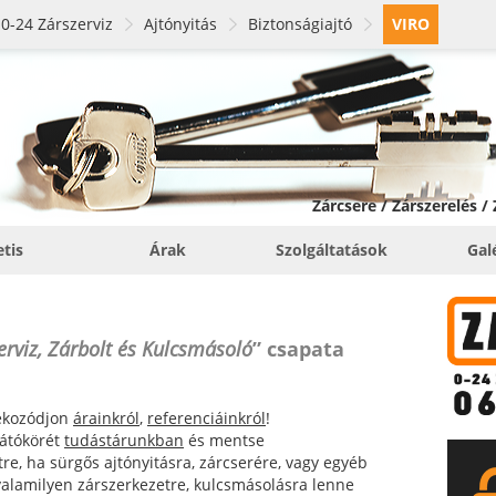
0-24 Zárszerviz
Ajtónyitás
Biztonságiajtó
VIRO
Zárcsere / Zárszerelés /
etis
Árak
Szolgáltatások
Gal
erviz, Zárbolt és Kulcsmásoló
” csapata
jékozódjon
árainkról
,
referenciáinkról
!
 látókörét
tudástárunkban
és mentse
re, ha sürgős ajtónyitásra, zárcserére, vagy egyéb
 valamilyen zárszerkezetre, kulcsmásolásra lenne