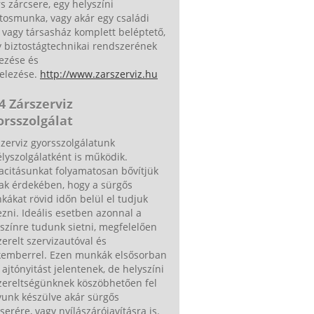
s zárcsere, egy helyszíni
tosmunka, vagy akár egy családi
 vagy társasház komplett beléptető,
 biztostágtechnikai rendszerének
ezése és
telezése.
http://www.zarszerviz.hu
4 Zárszerviz
orsszolgálat
zerviz gyorsszolgálatunk
lyszolgálatként is működik.
acitásunkat folyamatosan bővítjük
ak érdekében, hogy a sürgős
ákat rövid időn belül el tudjuk
zni. Ideális esetben azonnal a
színre tudunk sietni, megfelelően
zerelt szervizautóval és
kemberrel. Ezen munkák elsősorban
ajtónyitást jelentenek, de helyszíni
zereltségünknek köszöbhetően fel
yunk készülve akár sürgős
serére, vagy nyílászárójavításra is.