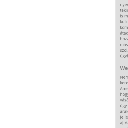
nye
tek
is m
kulc
komp
áta
hozz
máso
szol
ügy
We
Nem
ker
Ame
hog
vásá
úgy
árak
jell
ajtó