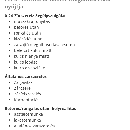
nyújtja
0-24 Zárszerviz Segélyszolgálat
műszaki ajtónyitás…
betörés után
rongálás után
kizáródás után
zár/ajtó meghibásodása esetén
beletört kulcs miatt
kulcs hiánya miatt
kulcs lopása
kulcs elvesztése…
Általános zárszerelés
Zárjavítás
Zárcsere
Zárfelszerelés
Karbantartás
Betörés/rongálás utáni helyreállítás
asztalosmunka
lakatosmunka
általános zárszerelés