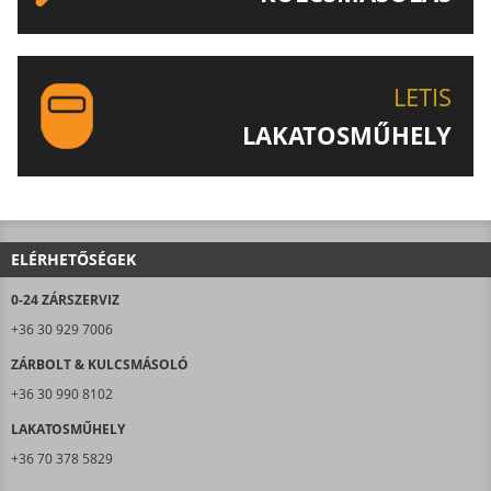
EGYEDI ÉS SPECIÁLIS KULCSOK MÁSOLÁSA, CSAK A
LETIS-NÉL!
LETIS
LAKATOSMŰHELY
AJÁNLJUK FIGYELMÉBE LAKATOSMŰHELYÜNK
TERMÉKEIT IS!
ELÉRHETŐSÉGEK
0-24 ZÁRSZERVIZ
+36 30 929 7006
ZÁRBOLT & KULCSMÁSOLÓ
+36 30 990 8102
LAKATOSMŰHELY
+36 70 378 5829