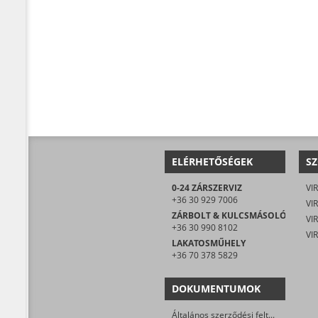
ELÉRHETŐSÉGEK
SZ
0-24 ZÁRSZERVIZ
VIR
+36 30 929 7006
VIR
ZÁRBOLT & KULCSMÁSOLÓ
+36 30 990 8102
LAKATOSMŰHELY
+36 70 378 5829
DOKUMENTUMOK
Általános szerződési feltételek