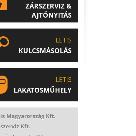
ZÁRSZERVIZ &
AJTÓNYITÁS
ISMERJE MEG EGYEDÜLÁLLÓ
ZÁRSZERVIZ & AJTÓNYITÁS
LETIS
SZOLGÁLTATÁSUNKAT!
KULCSMÁSOLÁS
EGYEDI ÉS SPECIÁLIS KULCSOK
MÁSOLÁSA, CSAK A LETIS-NÉL!
LETIS
LAKATOSMŰHELY
AJÁNLJUK FIGYELMÉBE
KATOSMŰHELYÜNK TERMÉKEIT IS!
is Magyarország Kft.
szerviz Kft.