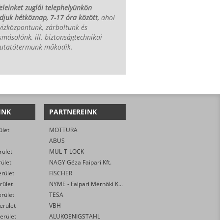
eleinket zuglói telephelyünkön
djuk hétköznap, 7-17 óra között
, ahol
vizközpontunk, zárboltunk és
smásolónk, ill. biztonságtechnikai
utatótermünk működik.
INK
PARTNEREINK
ület
MOTTURA
ABUS
rület
MUL-T-LOCK
rület
NAGY Géza Faipari Kft.
erület
FISCHER
rület
NYME - Faipari Mérnöki Kar
erület
TESA
kerület
VBH
erület
ALUKOENIGSTAHL