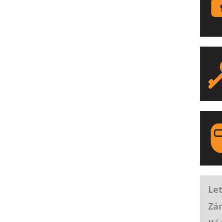
LA
Let
Zár