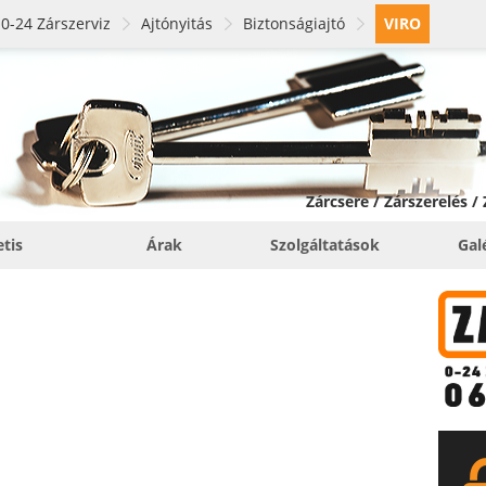
0-24 Zárszerviz
Ajtónyitás
Biztonságiajtó
VIRO
Zárcsere / Zárszerelés /
etis
Árak
Szolgáltatások
Gal