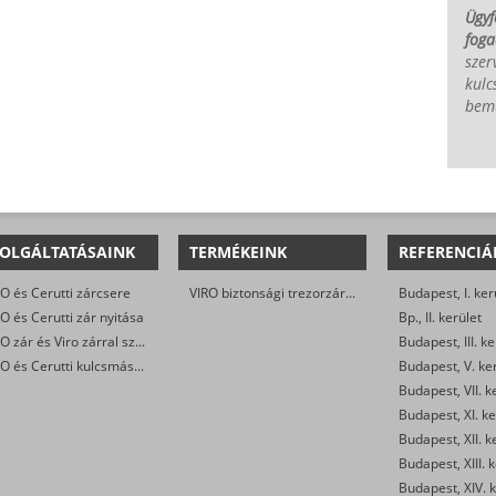
Ügyf
foga
szer
kulc
bem
OLGÁLTATÁSAINK
TERMÉKEINK
REFERENCIÁ
O és Cerutti zárcsere
VIRO biztonsági trezorzár (jobbos és balos kivitel)
Budapest, I. ker
O és Cerutti zár nyitása
Bp., II. kerület
VIRO zár és Viro zárral szerelt biztonsági ajtó javítása
Budapest, III. ke
VIRO és Cerutti kulcsmásolás
Budapest, V. ke
Budapest, VII. k
Budapest, XI. ke
Budapest, XII. k
Budapest, XIII. 
Budapest, XIV. k