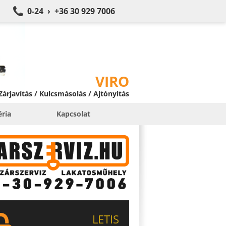
0-24 › +36 30 929 7006
VIRO
 Zárjavítás / Kulcsmásolás / Ajtónyitás
éria
Kapcsolat
LETIS