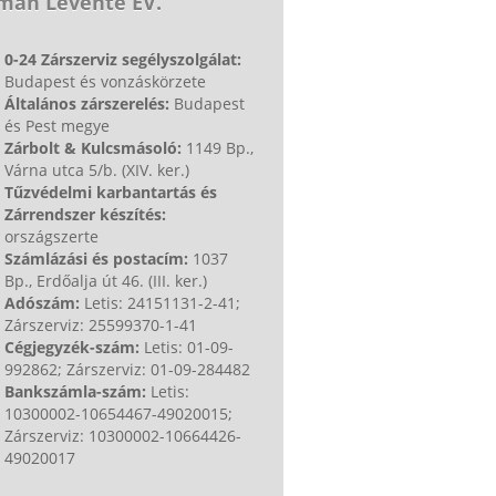
mán Levente EV.
0-24 Zárszerviz segélyszolgálat:
Budapest és vonzáskörzete
Általános zárszerelés:
Budapest
és Pest megye
Zárbolt & Kulcsmásoló:
1149 Bp.,
Várna utca 5/b. (XIV. ker.)
Tűzvédelmi karbantartás és
Zárrendszer készítés:
országszerte
Számlázási és postacím:
1037
Bp., Erdőalja út 46. (III. ker.)
Adószám:
Letis: 24151131-2-41;
Zárszerviz: 25599370-1-41
Cégjegyzék-szám:
Letis: 01-09-
992862; Zárszerviz: 01-09-284482
Bankszámla-szám:
Letis:
10300002-10654467-49020015;
Zárszerviz: 10300002-10664426-
49020017