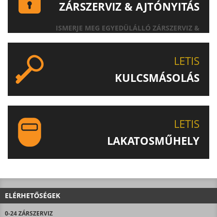
ZÁRSZERVIZ & AJTÓNYITÁS
ISMERJE MEG EGYEDÜLÁLLÓ ZÁRSZERVIZ &
AJTÓNYITÁS SZOLGÁLTATÁSUNKAT!
LETIS
KULCSMÁSOLÁS
EGYEDI ÉS SPECIÁLIS KULCSOK MÁSOLÁSA, CSAK A
LETIS-NÉL!
LETIS
LAKATOSMŰHELY
AJÁNLJUK FIGYELMÉBE LAKATOSMŰHELYÜNK
TERMÉKEIT IS!
ELÉRHETŐSÉGEK
0-24 ZÁRSZERVIZ