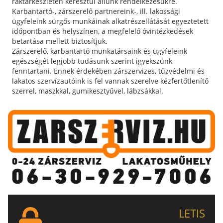
raktárkészletén keresztül állunk rendelkezésükre.
Karbantartó-, zárszerelő partnereink-, ill. lakossági
ügyfeleink sürgős munkáinak alkatrészellátását egyeztetett
időpontban és helyszínen, a megfelelő óvintézkedések
betartása mellett biztosítjuk.
Zárszerelő, karbantartó munkatársaink és ügyfeleink
egészségét legjobb tudásunk szerint igyekszünk
fenntartani. Ennek érdekében zárszervizes, tűzvédelmi és
lakatos szervízautóink is fel vannak szerelve kézfertőtlenítő
szerrel, maszkkal, gumikesztyűvel, lábzsákkal.
LETIS