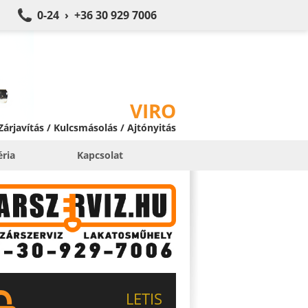
0-24 › +36 30 929 7006
VIRO
 Zárjavítás / Kulcsmásolás / Ajtónyitás
éria
Kapcsolat
LETIS