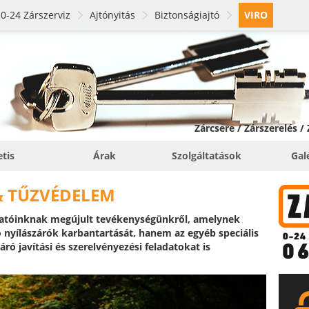
0-24 Zárszerviz
Ajtónyitás
Biztonságiajtó
VIRO
Zárcsere / Zárszerelés /
etis
Árak
Szolgáltatások
Gal
& TŰZVÉDELEM
atóinknak megújult tevékenységünkről, amelynek
 nyílászárók karbantartását, hanem az egyéb speciális
áró javítási és szerelvényezési feladatokat is