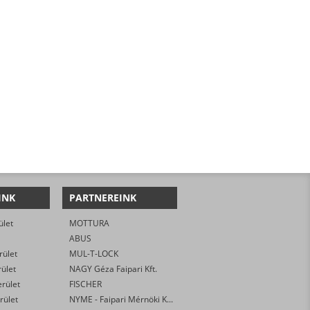
INK
PARTNEREINK
ület
MOTTURA
ABUS
rület
MUL-T-LOCK
rület
NAGY Géza Faipari Kft.
erület
FISCHER
rület
NYME - Faipari Mérnöki Kar