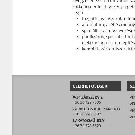
elvégzéséhez sikerült valódi s
zökkenőmentes tevékenységét ir
segíti.
tűzgátló nyílászárók, ellen
alumínium, acél és műanya
speciális szerelvényezése
pánikzárak, speciális funk
elektromágnesek telepíté
komplett zárrendszerek te
ELÉRHETŐSÉGEK
SZ
0-24 ZÁRSZERVIZ
VIR
+36 30 929 7006
VIR
ZÁRBOLT & KULCSMÁSOLÓ
+36 30 990 8102
LAKATOSMŰHELY
+36 70 378 5829