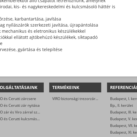
zakemberekből álló csapatot létrehoznunk, amelynek
odai, kis- és nagykereskedelmi és kulcsmásoló háttér is
őrzése, karbantartása, javítása
g nyílászárók szerkezeti javítása, újrapántolása
k mechanikus és eletronikus készülékekkel
ciókkal ellátott ajtóbehúzó készülékek, síktapadó
se
rvezése, gyártása és telepítése
OLGÁLTATÁSAINK
TERMÉKEINK
REFERENCIÁ
O és Cerutti zárcsere
VIRO biztonsági trezorzár (jobbos és balos kivitel)
Budapest, I. ker
O és Cerutti zár nyitása
Bp., II. kerület
VIRO zár és Viro zárral szerelt biztonsági ajtó javítása
Budapest, III. ke
VIRO és Cerutti kulcsmásolás
Budapest, V. ke
Budapest, VII. k
Budapest, XI. ke