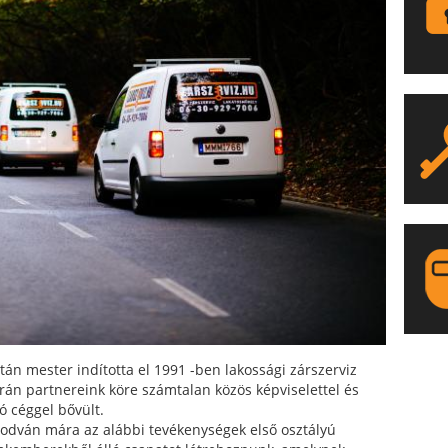
LA
tán mester indította el 1991 -ben lakossági zárszerviz
orán partnereink köre számtalan közös képviselettel és
ó céggel bővült.
odván mára az alábbi tevékenységek első osztályú