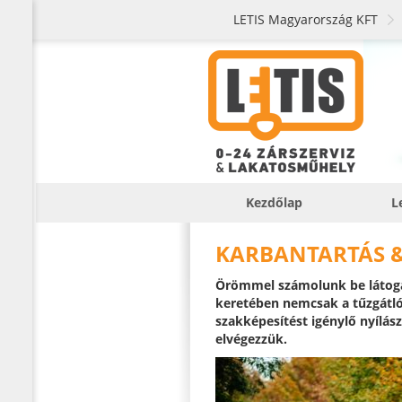
LETIS Magyarország KFT
Kezdőlap
L
KARBANTARTÁS 
Örömmel számolunk be látog
keretében nemcsak a tűzgátló
szakképesítést igénylő nyílász
elvégezzük.