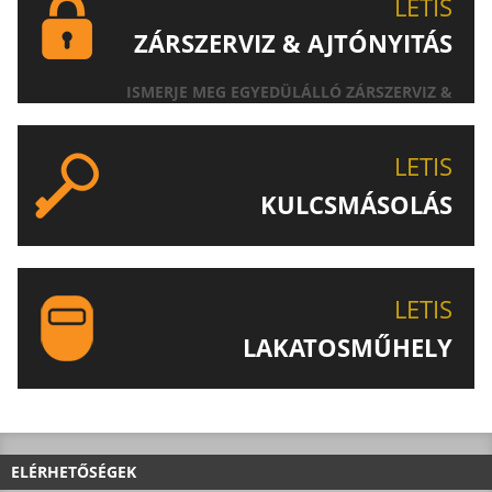
LETIS
ZÁRSZERVIZ & AJTÓNYITÁS
ISMERJE MEG EGYEDÜLÁLLÓ ZÁRSZERVIZ &
AJTÓNYITÁS SZOLGÁLTATÁSUNKAT!
LETIS
KULCSMÁSOLÁS
EGYEDI ÉS SPECIÁLIS KULCSOK MÁSOLÁSA, CSAK A
LETIS-NÉL!
LETIS
LAKATOSMŰHELY
AJÁNLJUK FIGYELMÉBE LAKATOSMŰHELYÜNK
TERMÉKEIT IS!
ELÉRHETŐSÉGEK