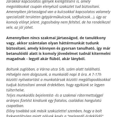
zárakkal kapcsolatos igények kielégítésére is, amely
megoldásokat csupán elenyésző szaküzlet tud biztosítani.
Amennyiben jártasságod van a kulcsokkal kapcsolatos valamely
specializált területen (gépjárműkulcsok, széfkulcsok...), úgy az
komoly előnyt jelent. Jogosítvány nem feltétel, de ha rendelkezel
vele, az jól jöhet.
Amennyiben nincs szakmai jártasságod, de tanulékony
vagy, akkor számtalan olyan háttérmunkát tudunk
biztosítani, amely könnyen és gyorsan tanulható, így már
betanulóidő alatt is komoly jövedelmet tudnál kitermelni
magadnak - legyél akár fiúból, akár lányból.
Boltunk zuglóban, a Várna utca 5/b. szám alatt található.
Hétvégén nem dolgozunk, a munkaidő napi 8 óra. A 7-17h
közötti nyitvatartást a munkatársak közötti megállapodásokkal
tudjuk biztosítani annak érdekében, hogy egyikünk se legyen
túlterhelve.
Teljes munkaidős bejelentést- és a szakmai rátermettséggel
arányos fizetést kinálunk egy fiatalos, családias hangulatú
csapatban.
Előny továbbá sok másik szaküzlettel szemben, hogy a bolt
frekventáltsága miatt nálunk kevés a "melegedő érdeklődő".