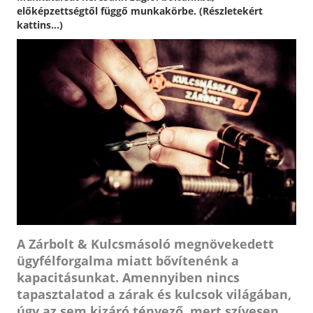
előképzettségtől függő munkakörbe. (Részletekért
kattins...)
A Zárbolt & Kulcsmásoló megnövekedett
ügyfélforgalma miatt bővítenénk a
kapacitásunkat. Amennyiben nincs
tapasztalatod a zárak és kulcsok világában,
úgy az sem kizáró tényező, mert szívesen