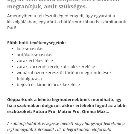
megtanítjuk, amit szükséges.
Amennyiben a felkészültséged engedi, úgy egyaránt a
kiszolgálásban, egyaránt a háttérmunkában is számítanánk
Rád!
Főbb bolti tevékenységeink:
kulcsmásolás
autókulcsmásolás
zárak értékesítése
zárak, zárrendszerek, kulcsok szerelése
webáruházon keresztül történő megrendelések
feldolgozása
bejövő és kimenő áruk kezelése
Gépparkunk a lehető legmodernebbnek mondható, így
ha a szakmában dolgozol, akkor értékelni fogod az alábbi
eszközöket: Futura Pro, Matrix Pro, Omnia Max...
A sablonfeladatok elvégzése mellett nagy hangsúlyt fektetünk a
legkomolyabb kulcsokkal-, ill. a legritkábban előforduló