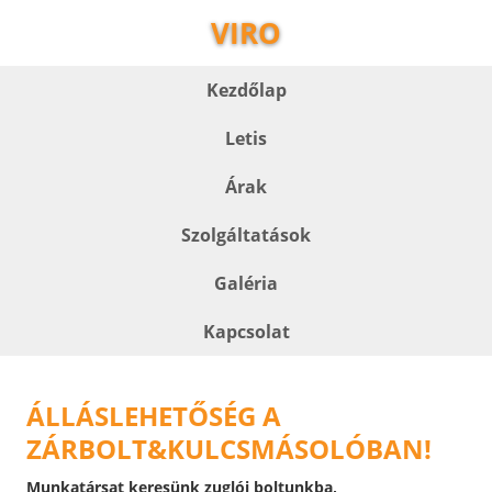
VIRO
Kezdőlap
Letis
Árak
Szolgáltatások
Galéria
Kapcsolat
ÁLLÁSLEHETŐSÉG A
ZÁRBOLT&KULCSMÁSOLÓBAN!
Munkatársat keresünk zuglói boltunkba,