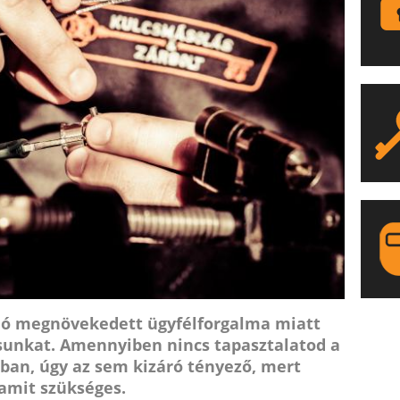
ló megnövekedett ügyfélforgalma miatt
LA
sunkat. Amennyiben nincs tapasztalatod a
ában, úgy az sem kizáró tényező, mert
amit szükséges.