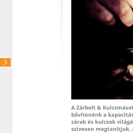
A Zárbolt & Kulcsmáso
bővítenénk a kapacitá
zárak és kulcsok világ
szívesen megtanítjuk, 