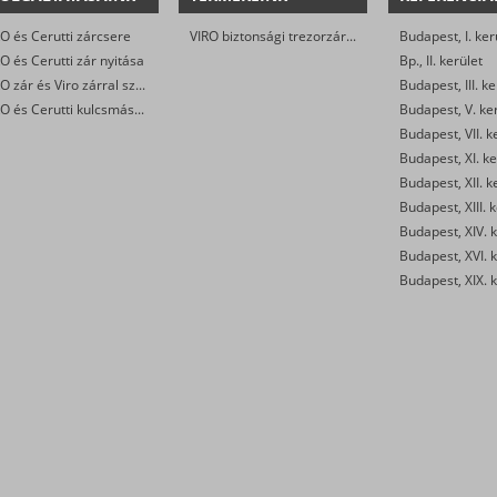
O és Cerutti zárcsere
VIRO biztonsági trezorzár (jobbos és balos kivitel)
Budapest, I. ker
O és Cerutti zár nyitása
Bp., II. kerület
VIRO zár és Viro zárral szerelt biztonsági ajtó javítása
Budapest, III. ke
VIRO és Cerutti kulcsmásolás
Budapest, V. ke
Budapest, VII. k
Budapest, XI. ke
Budapest, XII. k
Budapest, XIII. 
Budapest, XIV. k
Budapest, XVI. k
Budapest, XIX. k