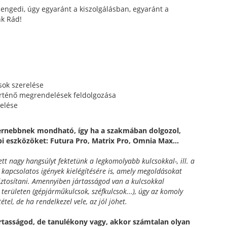
engedi, úgy egyaránt a kiszolgálásban, egyaránt a
k Rád!
sok szerelése
rténő megrendelések feldolgozása
elése
rnebbnek mondható, így ha a szakmában dolgozol,
bi eszközöket: Futura Pro, Matrix Pro, Omnia Max...
tt nagy hangsúlyt fektetünk a legkomolyabb kulcsokkal-, ill. a
 kapcsolatos igények kielégítésére is, amely megoldásokat
iztosítani. Amennyiben jártasságod van a kulcsokkal
 területen (gépjárműkulcsok, széfkulcsok...), úgy az komoly
étel, de ha rendelkezel vele, az jól jöhet.
tasságod, de tanulékony vagy, akkor számtalan olyan