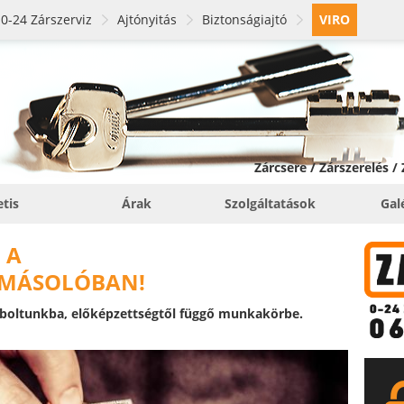
0-24 Zárszerviz
Ajtónyitás
Biztonságiajtó
VIRO
Zárcsere / Zárszerelés /
etis
Árak
Szolgáltatások
Gal
 A
SMÁSOLÓBAN!
 boltunkba, előképzettségtől függő munkakörbe.