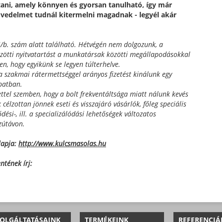
ani, amely könnyen és gyorsan tanulható, így már
övedelmet tudnál kitermelni magadnak - legyél akár
/b. szám alatt található. Hétvégén nem dolgozunk, a
zötti nyitvatartást a munkatársak közötti megállapodásokkal
n, hogy egyikünk se legyen túlterhelve.
 a szakmai rátermettséggel arányos fizetést kinálunk egy
apatban.
ttel szemben, hogy a bolt frekventáltsága miatt nálunk kevés
élzottan jönnek eseti és visszajáró vásárlók, főleg speciális
dési-, ill. a specializálódási lehetőségek változatos
zútávon.
apja:
http://www.kulcsmasolas.hu
tének írj:
OLGÁLTATÁSAINK
TERMÉKEINK
REFERENCIÁ