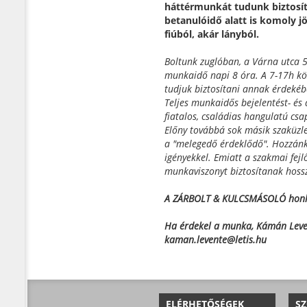
háttérmunkát tudunk biztosít
betanulóidő alatt is komoly j
fiúból, akár lányból.
Boltunk zuglóban, a Várna utca 5
munkaidő napi 8 óra. A 7-17h kö
tudjuk biztosítani annak érdekébe
Teljes munkaidős bejelentést- és
fiatalos, családias hangulatú cs
Előny továbbá sok másik szaküzle
a "melegedő érdeklődő". Hozzánk c
igényekkel. Emiatt a szakmai fejlő
munkaviszonyt biztosítanak hoss
A ZÁRBOLT & KULCSMÁSOLÓ honl
Ha érdekel a munka, Kámán Leven
kaman.levente@letis.hu
ELÉRHETŐSÉGEK
SZ