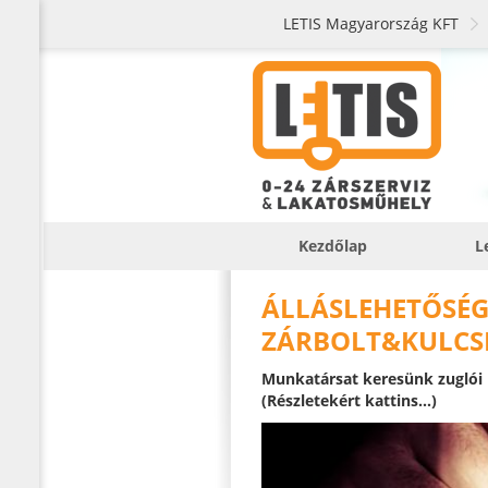
LETIS Magyarország KFT
Kezdőlap
L
ÁLLÁSLEHETŐSÉG
ZÁRBOLT&KULC
Munkatársat keresünk zuglói
(Részletekért kattins...)