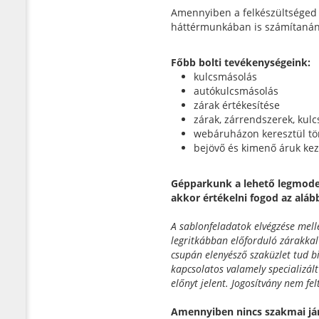
Amennyiben a felkészültséged 
háttérmunkában is számítanán
Főbb bolti tevékenységeink:
kulcsmásolás
autókulcsmásolás
zárak értékesítése
zárak, zárrendszerek, kulc
webáruházon keresztül tö
bejövő és kimenő áruk kez
Gépparkunk a lehető legmode
akkor értékelni fogod az aláb
A sablonfeladatok elvégzése melle
legritkábban előforduló zárakkal
csupán elenyésző szaküzlet tud b
kapcsolatos valamely specializált
előnyt jelent. Jogosítvány nem felt
Amennyiben nincs szakmai jár