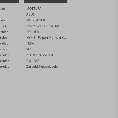
ület
MOTTURA
ABUS
rület
MUL-T-LOCK
rület
NAGY Géza Faipari Kft.
erület
FISCHER
rület
NYME - Faipari Mérnöki Kar
erület
TESA
kerület
VBH
erület
ALUKOENIGSTAHL
erület
GU - BKS
erület
Zárbolt&Kulcsmásoló