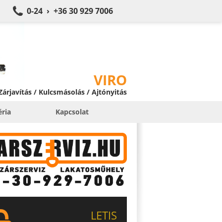
0-24 › +36 30 929 7006
VIRO
 Zárjavítás / Kulcsmásolás / Ajtónyitás
éria
Kapcsolat
LETIS