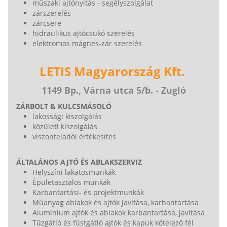
műszaki ajtónyitás - segélyszolgálat
zárszerelés
zárcsere
hidraulikus ajtócsukó szerelés
elektromos mágnes-zár szerelés
LETIS Magyarország Kft.
1149 Bp., Várna utca 5/b. - Zugló
ZÁRBOLT & KULCSMÁSOLÓ
lakossági kiszolgálás
közületi kiszolgálás
viszonteladói értékesítés
ÁLTALÁNOS AJTÓ ÉS ABLAKSZERVIZ
Helyszíni lakatosmunkák
Épületasztalos munkák
Karbantartási- és projektmunkák
Műanyag ablakok és ajtók javítása, karbantartása
Alumínium ajtók és ablakok karbantartása, javítása
Tűzgátló és füstgátló ajtók és kapuk kötelező fél