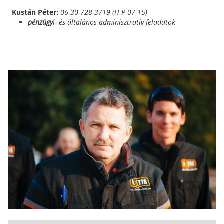
Kustán Péter:
06-30-728-3719 (H-P 07-15)
pénzügy
i- és általános adminisztratív feladatok