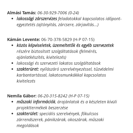
Almási Tamás:
06-30-929-7006 (0-24)
lakossági zárszervizes
feladatokkal kapcsolatos időpont-
egyeztetés (ajtónyitás, zárcsere, zárjavítás...)
Kámán Levente:
06-70-378-5829 (H-P 07-15)
közös képviseletek, üzemeltetők és egyéb szervezetek
részére biztosított szolgáltatások (felmérés,
ajánlatkészítés, kivitelezés)
lakossági és szervezeti lakatos szolgáltatások
szakterüret:
nyílászáró szerelvényezéssel, tűzvédelmi
karbantartással, lakatosmunkákkal kapcsolatos
kivitelezés
Nemila Gábor:
06-20-315-8242 (H-P 07-15)
műszaki információk
, árajánlatok és a készleten kívüli
projekttermékek beszerzése
szakterület:
speciális szerelvények, főkulcsos
zárrendszerek, pánikzárak, okoszárak, műszaki
megoldások