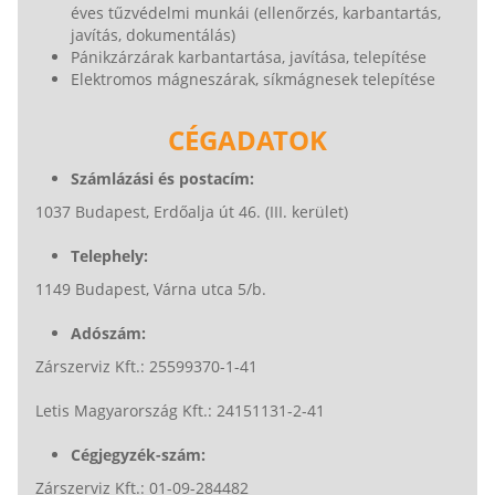
éves tűzvédelmi munkái (ellenőrzés, karbantartás,
javítás, dokumentálás)
Pánikzárzárak karbantartása, javítása, telepítése
Elektromos mágneszárak, síkmágnesek telepítése
CÉGADATOK
Számlázási és postacím:
1037 Budapest, Erdőalja út 46. (III. kerület)
Telephely:
1149 Budapest, Várna utca 5/b.
Adószám:
Zárszerviz Kft.: 25599370-1-41
Letis Magyarország Kft.: 24151131-2-41
Cégjegyzék-szám:
Zárszerviz Kft.: 01-09-284482