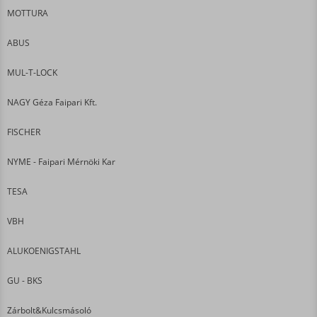
MOTTURA
ABUS
MUL-T-LOCK
NAGY Géza Faipari Kft.
FISCHER
NYME - Faipari Mérnöki Kar
TESA
VBH
ALUKOENIGSTAHL
GU - BKS
Zárbolt&Kulcsmásoló