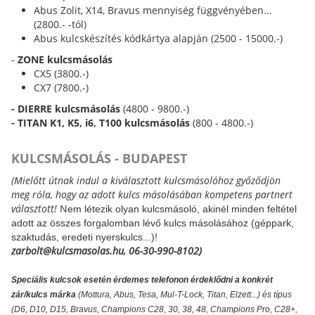
Abus Zolit, X14, Bravus mennyiség függvényében...
(2800.- -tól)
Abus kulcskészítés kódkártya alapján (2500 - 15000.-)
-
ZONE kulcsmásolás
CX5 (3800.-)
CX7 (7800.-)
- DIERRE kulcsmásolás
(4800 - 9800.-)
- TITAN K1, K5, i6, T100 kulcsmásolás
(800 - 4800.-)
KULCSMÁSOLÁS - BUDAPEST
(Mielőtt útnak indul a kiválasztott kulcsmásolóhoz győződjön
meg róla, hogy az adott kulcs másolásában kompetens partnert
választott!
N
em létezik olyan kulcsmásoló, akinél minden feltétel
adott az összes forgalomban lévő kulcs másolásához (géppark,
szaktudás, eredeti nyerskulcs...)!
zarbolt@kulcsmasolas.hu, 06-30-990-8102)
Speciális kulcsok esetén érdemes telefonon érdeklődni a konkrét
zár/kulcs márka
(Mottura, Abus, Tesa, Mul-T-Lock, Titan, Elzett...) és típus
(D6, D10, D15, Bravus, Champions C28, 30, 38, 48, Champions Pro, C28+,