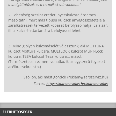
a szolgáltatások és a termékek színvonala..."
2.
Lehetőség szerint eredeti nyerskulcsra érdemes
másoltatni, mert más típusú kulcsok anyagösszetétele a
záralkatrészek tervezett kopását befolyásolhatja. Ez a zár,
ill. a kulcs élettartamára befolyással lehet.
3. Mindig olyan kulcsmásolót válasszunk, aki MOTTURA
kulcsot Mottura kulcsra, MULTLOCK kulcsot Mul-T-Lock
kulcsra, TESA kulcsot Tesa kulcsra... másol.
(Természetesen ez nem vonatkozik az egyszerű fogazott
acélkulcsokra, stb.)
Szóljon, aki mást gondol! (reklam@zarszerviz.hu)
Forrás:
https://kulcsmasolas.hu/kulcsmasolas
ELÉRHETŐSÉGEK