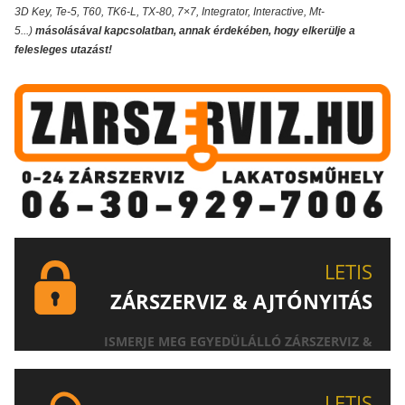
3D Key, Te-5, T60, TK6-L, TX-80, 7×7, Integrator, Interactive, Mt-
5...)
másolásával kapcsolatban, annak érdekében, hogy elkerülje a
felesleges utazást!
LETIS
ZÁRSZERVIZ & AJTÓNYITÁS
ISMERJE MEG EGYEDÜLÁLLÓ ZÁRSZERVIZ &
AJTÓNYITÁS SZOLGÁLTATÁSUNKAT!
LETIS