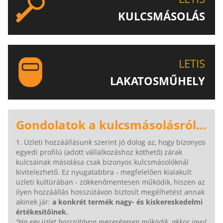
KULCSMÁSOLÁS
EGYEDI ÉS SPECIÁLIS KULCSOK MÁSOLÁSA, CSAK A
LETIS-NÉL!
LETIS
LAKATOSMŰHELY
AJÁNLJUK FIGYELMÉBE LAKATOSMŰHELYÜNK
TERMÉKEIT IS!
Gondolatok a kulcsmásolásról...
1. Üzleti hozzáállásunk szerint jó dolog az, hogy bizonyos
egyedi profilú (adott vállalkozáshoz köthető) zárak
kulcsainak másolása csak bizonyos kulcsmásolóknál
kivitelezhető. Ez nyugatabbra - megfelelően kialakult
üzleti kultúrában - zökkenőmentesen működik, hiszen az
ilyen hozzáállás hosszútávon biztosít megélhetést annak
akinek jár:
a konkrét termék nagy- és kiskereskedelmi
értékesítőinek.
"Ha egy üzlet hosszútávon nyereségesen működik, akkor javul