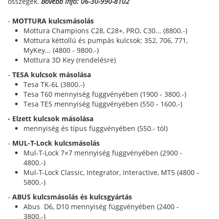
összegek.
Bővebb info: 06-30-990-8102
-
MOTTURA kulcsmásolás
Mottura Champions C28, C28+, PRO, C30... (8800.-)
Mottura kéttollú és pumpás kulcsok: 352, 706, 771,
MyKey... (4800 - 9800.-)
Mottura 3D Key (rendelésre)
-
TESA kulcsok másolása
Tesa TK-6L (3800.-)
Tesa T60 mennyiség függvényében (1900 - 3800.-)
Tesa TE5 mennyiség függvényében (550 - 1600.-)
- Elzett kulcsok másolása
mennyiség és típus függvényében (550.- tól)
-
MUL-T-Lock kulcsmásolás
Mul-T-Lock 7×7 mennyiség függvényében (2900 -
4800.-)
Mul-T-Lock Classic, Integrator, Interactive, MT5 (4800 -
5800.-)
-
ABUS kulcsmásolás és kulcsgyártás
Abus D6, D10 mennyiség függvényében (2400 -
3800.-)