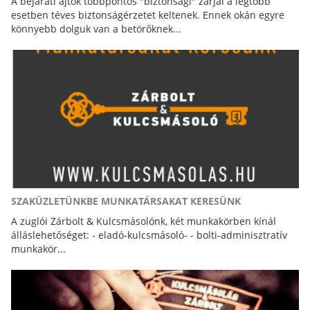
A bejárati ajtók többpontos "biztonsági" zárjai a legtöbb
esetben téves biztonságérzetet keltenek. Ennek okán egyre
könnyebb dolguk van a betörőknek...
SZAKÜZLETÜNKBE MUNKATÁRSAKAT KERESÜNK
A zuglói Zárbolt & Kulcsmásolónk, két munkakörben kínál
álláslehetőséget: - eladó-kulcsmásoló- - bolti-adminisztratív
munkakör...