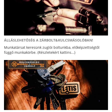
ÁLLÁSLEHETŐSÉG A ZÁRBOLT&KULCSMÁSOLÓBAN!
Munkatársat keresünk zuglói boltunkba, előképzettségtől
függő munkakörbe. (Részletekért kattins...)