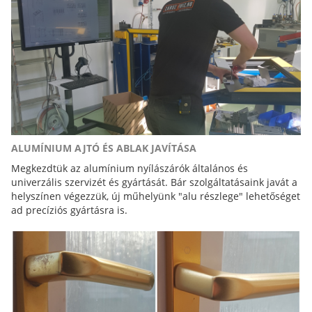
ALUMÍNIUM AJTÓ ÉS ABLAK JAVÍTÁSA
Megkezdtük az alumínium nyílászárók általános és
univerzális szervizét és gyártását. Bár szolgáltatásaink javát a
helyszínen végezzük, új műhelyünk "alu részlege" lehetőséget
ad precíziós gyártásra is.