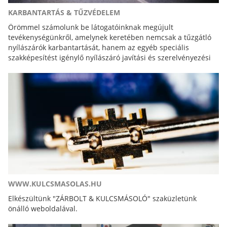
KARBANTARTÁS & TŰZVÉDELEM
Örömmel számolunk be látogatóinknak megújult
tevékenységünkről, amelynek keretében nemcsak a tűzgátló
nyílászárók karbantartását, hanem az egyéb speciális
szakképesítést igénylő nyílászáró javítási és szerelvényezési
feladatokat is elvégezzük.
WWW.KULCSMASOLAS.HU
Elkészültünk "ZÁRBOLT & KULCSMÁSOLÓ" szaküzletünk
önálló weboldalával.