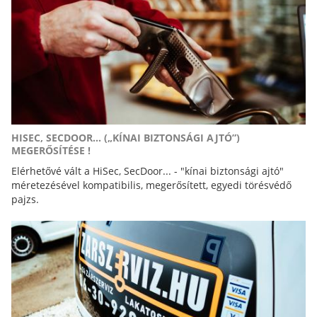
HISEC, SECDOOR... („KÍNAI BIZTONSÁGI AJTÓ”)
MEGERŐSÍTÉSE !
Elérhetővé vált a HiSec, SecDoor... - "kínai biztonsági ajtó"
méretezésével kompatibilis, megerősített, egyedi törésvédő
pajzs.