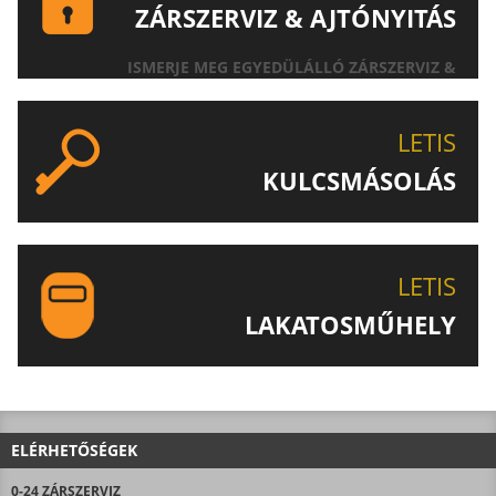
ZÁRSZERVIZ & AJTÓNYITÁS
ISMERJE MEG EGYEDÜLÁLLÓ ZÁRSZERVIZ &
AJTÓNYITÁS SZOLGÁLTATÁSUNKAT!
LETIS
KULCSMÁSOLÁS
EGYEDI ÉS SPECIÁLIS KULCSOK MÁSOLÁSA, CSAK A
LETIS-NÉL!
LETIS
LAKATOSMŰHELY
AJÁNLJUK FIGYELMÉBE LAKATOSMŰHELYÜNK
TERMÉKEIT IS!
ELÉRHETŐSÉGEK
0-24 ZÁRSZERVIZ