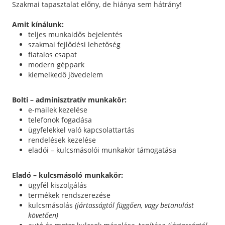
Szakmai tapasztalat előny, de hiánya sem hátrány!
Amit kínálunk:
teljes munkaidős bejelentés
szakmai fejlődési lehetőség
fiatalos csapat
modern géppark
kiemelkedő jövedelem
Bolti – adminisztratív munkakör:
e-mailek kezelése
telefonok fogadása
ügyfelekkel való kapcsolattartás
rendelések kezelése
eladói – kulcsmásolói munkakör támogatása
Eladó – kulcsmásoló munkakör:
ügyfél kiszolgálás
termékek rendszerezése
kulcsmásolás
(jártasságtól függően, vagy betanulást
követően)