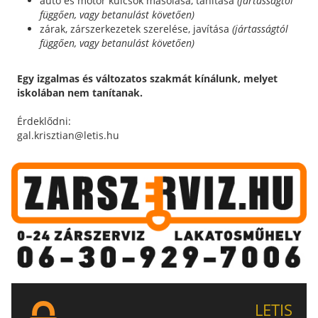
autó és motor kulcsok másolása, tanítása
(jártasságtól
függően, vagy betanulást követően)
zárak, zárszerkezetek szerelése, javítása
(jártasságtól
függően, vagy betanulást követően)
Egy izgalmas és változatos szakmát kínálunk, melyet
iskolában nem tanítanak.
Érdeklődni:
gal.krisztian@letis.hu
LETIS