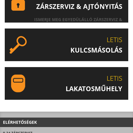
ZÁRSZERVIZ & AJTÓNYITÁS
ISMERJE MEG EGYEDÜLÁLLÓ ZÁRSZERVIZ &
AJTÓNYITÁS SZOLGÁLTATÁSUNKAT!
LETIS
KULCSMÁSOLÁS
EGYEDI ÉS SPECIÁLIS KULCSOK MÁSOLÁSA, CSAK A
LETIS-NÉL!
LETIS
LAKATOSMŰHELY
AJÁNLJUK FIGYELMÉBE LAKATOSMŰHELYÜNK
TERMÉKEIT IS!
ELÉRHETŐSÉGEK