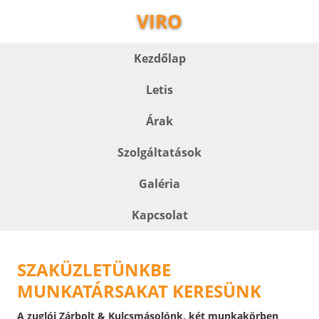
VIRO
Kezdőlap
Letis
Árak
Szolgáltatások
Galéria
Kapcsolat
SZAKÜZLETÜNKBE
MUNKATÁRSAKAT KERESÜNK
A zuglói Zárbolt & Kulcsmásolónk, két munkakörben